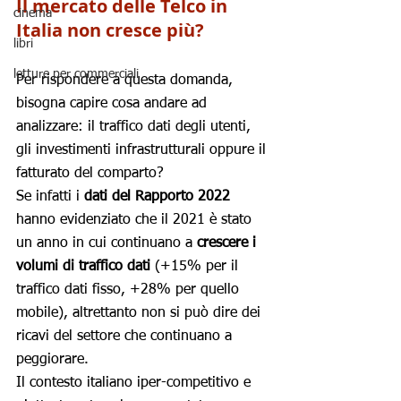
Il mercato delle Telco in 
cinema
Italia non cresce più?
libri
letture per commerciali
Per rispondere a questa domanda, 
bisogna capire cosa andare ad 
analizzare: il traffico dati degli utenti, 
gli investimenti infrastrutturali oppure il 
fatturato del comparto?
Se infatti i 
dati del Rapporto 2022
hanno evidenziato che il 2021 è stato 
un anno in cui continuano a 
crescere i 
volumi di traffico dati
 (+15% per il 
traffico dati fisso, +28% per quello 
mobile), altrettanto non si può dire dei 
ricavi del settore che continuano a 
peggiorare.
Il contesto italiano iper-competitivo e 