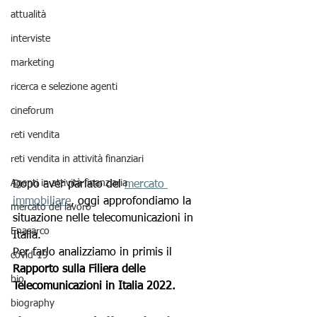
attualità
interviste
marketing
ricerca e selezione agenti
cineforum
reti vendita
reti vendita in attività finanziari
Agenti in attività finanziaria
Dopo aver parlato del 
mercato 
immobiliare
, oggi approfondiamo la 
mercato del lavoro
situazione nelle telecomunicazioni in 
Enasarco
Italia.
Per farlo analizziamo in primis il 
covid-19
Rapporto sulla Filiera delle 
bio
Telecomunicazioni in Italia 2022.
biography