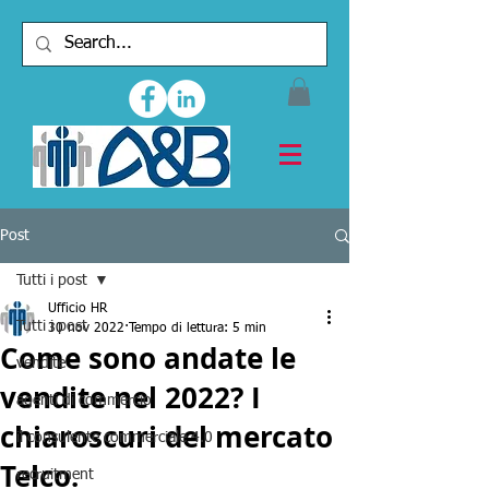
Post
Tutti i post
Ufficio HR
Tutti i post
30 nov 2022
Tempo di lettura: 5 min
Come sono andate le
vendite
vendite nel 2022? I
agenti di commercio
chiaroscuri del mercato
il consulente commerciale 4.0
Telco.
recruitment