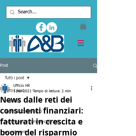
Post
Tutti i post
Ufficio HR
Tutti i post
5 feb 2021
Tempo di lettura: 2 min
News dalle reti dei
vendite
consulenti finanziari:
agenti di commercio
fatturati in crescita e
il consulente commerciale 4.0
boom del risparmio
recruitment