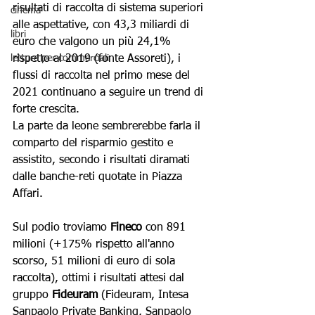
risultati di raccolta di sistema superiori 
cinema
alle aspettative, con 43,3 miliardi di 
libri
euro che valgono un più 24,1% 
rispetto al 2019 (fonte Assoreti), i 
letture per commerciali
flussi di raccolta nel primo mese del 
2021 continuano a seguire un trend di 
forte crescita.
La parte da leone sembrerebbe farla il 
comparto del risparmio gestito e 
assistito, secondo i risultati diramati 
dalle banche-reti quotate in Piazza 
Affari.
Sul podio troviamo 
Fineco
 con 891 
milioni (+175% rispetto all'anno 
scorso, 51 milioni di euro di sola 
raccolta), ottimi i risultati attesi dal
gruppo 
Fideuram
 (Fideuram, Intesa 
Sanpaolo Private Banking, Sanpaolo 