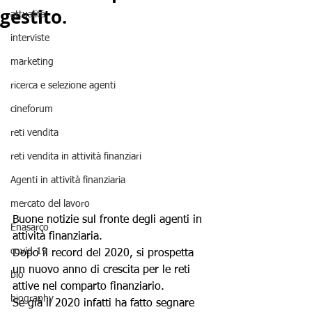
gestito.
attualità
interviste
marketing
ricerca e selezione agenti
cineforum
reti vendita
reti vendita in attività finanziari
Agenti in attività finanziaria
mercato del lavoro
Buone notizie sul fronte degli agenti in 
Enasarco
attività finanziaria.
covid-19
Dopo il record del 2020, si prospetta 
un nuovo anno di crescita per le reti 
bio
attive nel comparto finanziario.
biography
Se già il 2020 infatti ha fatto segnare 