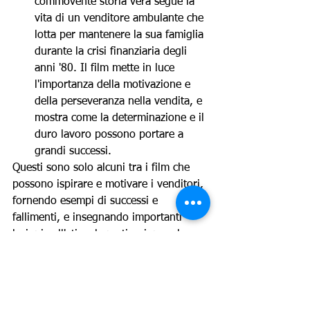
commovente storia vera segue la 
vita di un venditore ambulante che 
lotta per mantenere la sua famiglia 
durante la crisi finanziaria degli 
anni '80. Il film mette in luce 
l'importanza della motivazione e 
della perseveranza nella vendita, e 
mostra come la determinazione e il 
duro lavoro possono portare a 
grandi successi.
Questi sono solo alcuni tra i film che 
possono ispirare e motivare i venditori, 
fornendo esempi di successi e 
fallimenti, e insegnando importanti 
lezioni sull'etica, la motivazione e la 
perseveranza nella vendita. Guardare 
questi film può anche aiutare i 
venditori a mettere in prospettiva le 
loro sfide e a mantenere una 