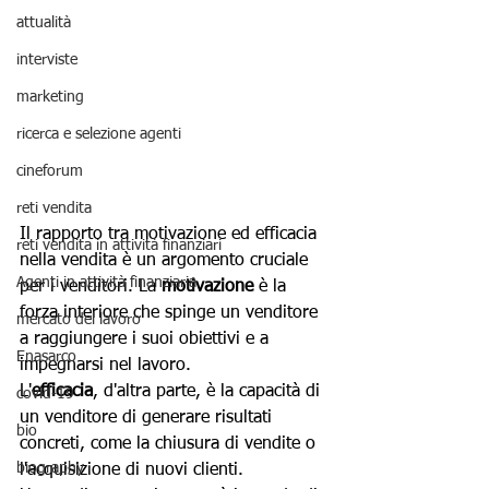
attualità
interviste
marketing
ricerca e selezione agenti
cineforum
reti vendita
Il rapporto tra motivazione ed efficacia 
reti vendita in attività finanziari
nella vendita è un argomento cruciale 
Agenti in attività finanziaria
per i venditori. La 
motivazione 
è la 
forza interiore che spinge un venditore 
mercato del lavoro
a raggiungere i suoi obiettivi e a 
Enasarco
impegnarsi nel lavoro. 
L'
efficacia
, d'altra parte, è la capacità di 
covid-19
un venditore di generare risultati 
bio
concreti, come la chiusura di vendite o 
biography
l'acquisizione di nuovi clienti.