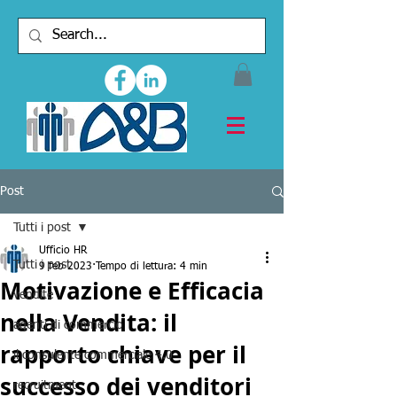
Post
Tutti i post
Ufficio HR
Tutti i post
9 feb 2023
Tempo di lettura: 4 min
Motivazione e Efficacia
vendite
nella Vendita: il
agenti di commercio
rapporto chiave per il
il consulente commerciale 4.0
successo dei venditori
recruitment