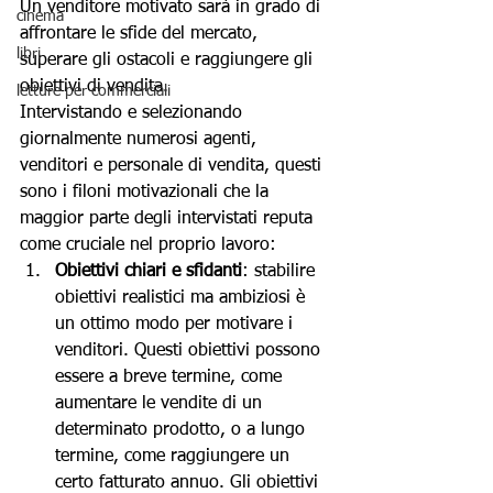
Un venditore motivato sarà in grado di 
cinema
affrontare le sfide del mercato, 
libri
superare gli ostacoli e raggiungere gli 
obiettivi di vendita. 
letture per commerciali
Intervistando e selezionando 
giornalmente numerosi agenti, 
venditori e personale di vendita, questi 
sono i filoni motivazionali che la 
maggior parte degli intervistati reputa 
come cruciale nel proprio lavoro:
Obiettivi chiari e sfidanti
: stabilire 
obiettivi realistici ma ambiziosi è 
un ottimo modo per motivare i 
venditori. Questi obiettivi possono 
essere a breve termine, come 
aumentare le vendite di un 
determinato prodotto, o a lungo 
termine, come raggiungere un 
certo fatturato annuo. Gli obiettivi 