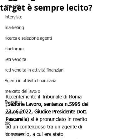
target è sempre lecito?
attualità
interviste
marketing
ricerca e selezione agenti
cineforum
reti vendita
reti vendita in attività finanziari
Agenti in attività finanziaria
mercato del lavoro
Recentemente il Tribunale di Roma 
Enasarco
(
Sezione Lavoro, sentenza n.5995 del 
23.o6.2022, Giudice Presidente Dott. 
covid-19
Pascarella
) si è pronunciato in merito 
bio
ad un contenzioso tra un agente di 
biography
commercio, a cui era stato 