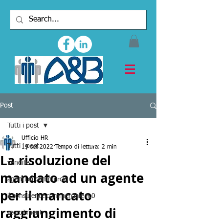
Post
Tutti i post
Ufficio HR
Tutti i post
19 set 2022
Tempo di lettura: 2 min
La risoluzione del
vendite
mandato ad un agente
agenti di commercio
per il mancato
il consulente commerciale 4.0
raggiungimento di
recruitment