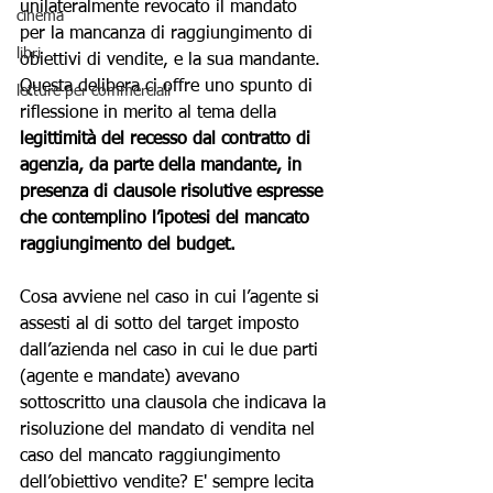
unilateralmente revocato il mandato 
cinema
per la mancanza di raggiungimento di 
libri
obiettivi di vendite, e la sua mandante.
Questa delibera ci offre uno spunto di 
letture per commerciali
riflessione in merito al tema della 
legittimità del recesso dal contratto di 
agenzia, da parte della mandante, in 
presenza di clausole risolutive espresse 
che contemplino l’ipotesi del mancato 
raggiungimento del budget.
Cosa avviene nel caso in cui l’agente si 
assesti al di sotto del target imposto 
dall’azienda nel caso in cui le due parti 
(agente e mandate) avevano 
sottoscritto una clausola che indicava la 
risoluzione del mandato di vendita nel 
caso del mancato raggiungimento 
dell’obiettivo vendite? E' sempre lecita 