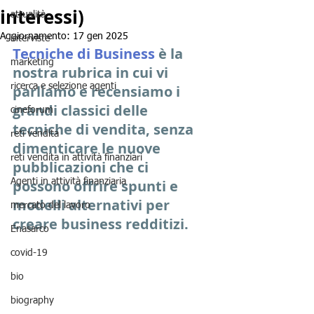
interessi)
attualità
Aggiornamento:
17 gen 2025
interviste
Tecniche di Business
è la 
marketing
nostra rubrica in cui vi 
ricerca e selezione agenti
parliamo e recensiamo i 
grandi classici delle 
cineforum
tecniche di vendita, senza 
reti vendita
dimenticare le nuove 
reti vendita in attività finanziari
pubblicazioni che ci 
Agenti in attività finanziaria
possono offrire spunti e 
modelli alternativi per 
mercato del lavoro
creare business redditizi.
Enasarco
covid-19
bio
biography