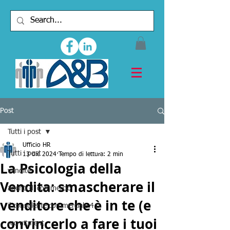
Post
Tutti i post
Ufficio HR
Tutti i post
13 dic 2024
Tempo di lettura: 2 min
La Psicologia della
vendite
Vendita: smascherare il
agenti di commercio
venditore che è in te (e
il consulente commerciale 4.0
convincerlo a fare i tuoi
recruitment