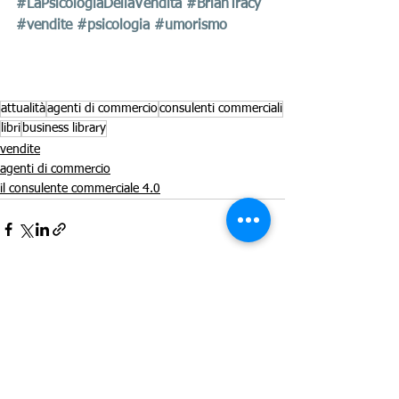
#LaPsicologiaDellaVendita
#BrianTracy
#vendite
#psicologia
#umorismo
attualità
agenti di commercio
consulenti commerciali
libri
business library
vendite
agenti di commercio
il consulente commerciale 4.0
Mostra tutti
Post recenti