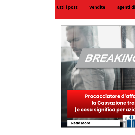
Tutti i post
vendite
agenti 
interviste
marketing
r
reti vendita in attività finanziari
bio
biography
cinema