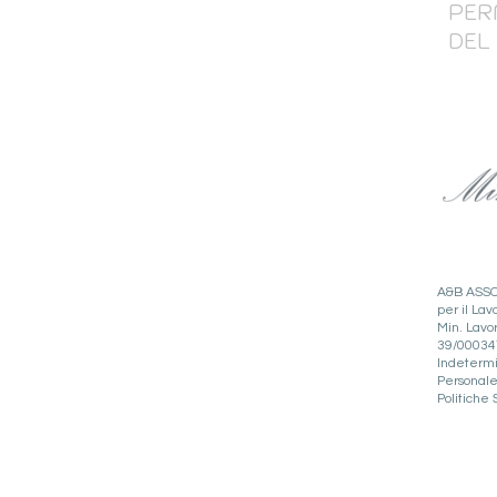
PER
DEL
Da lunedì a venerdì
09:00 -13:00
14:00 - 18:00
A&B ASSOC
per il La
Min. Lavor
39/000347
Indetermin
Personale
Politiche S
Pastrengo, 22 10128 Torino (TO) | p. iva 061