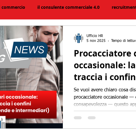
di commercio
il consulente commerciale 4.0
recruitmen
icerca e selezione agenti
cineforum
reti vendita
Ufficio HR
5 nov 2025
Tempo di lettu
Procacciatore d
Agenti in attività finanziaria
mercato del lavoro
E
occasionale: l
traccia i confin
libri
letture per commerciali
significa per a
Se vuoi avere chiaro cosa dis
intermediari)
procacciatore occasionale — 
consapevolezza — questo app