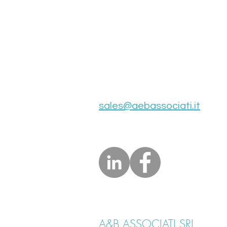
TORINO (TO), 10128
Via Pastrengo, 22​
Ufficio: 011. 197.12.606 (r.a)
Fax: 011. 24.78.013
sales@aebassociati.it
A&B ASSOCIATI SRL
| Via 