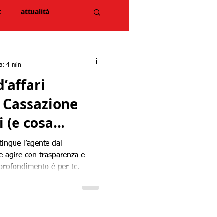
t
attualità
ra: 4 min
’affari
nasarco
covid-19
a Cassazione
i (e cosa
ziende e
tingue l’agente dal
e agire con trasparenza e
rofondimento è per te.