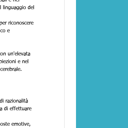
ali e nel 
l linguaggio del 
per riconoscere 
ico e 
con un'elevata 
biezioni e nel 
cerebrale.
di razionalità 
 di effettuare 
poste emotive, 