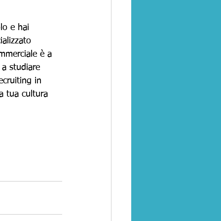
lo e hai 
alizzato 
ommerciale è a 
 a studiare 
cruiting in 
a tua cultura 