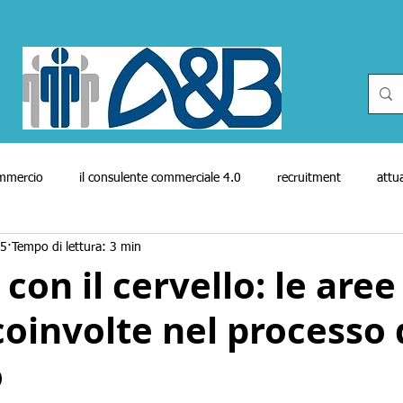
ommercio
il consulente commerciale 4.0
recruitment
attua
25
Tempo di lettura: 3 min
genti
cineforum
reti vendita
reti vendita in attività finanz
con il cervello: le aree
coinvolte nel processo 
cato del lavoro
Enasarco
covid-19
bio
biography
o