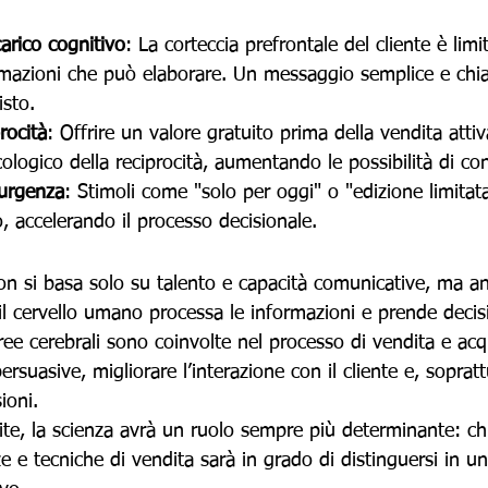
carico cognitivo
: La corteccia prefrontale del cliente è limi
rmazioni che può elaborare. Un messaggio semplice e chiaro
isto.
rocità
: Offrire un valore gratuito prima della vendita attiva
logico della reciprocità, aumentando le possibilità di co
 urgenza
: Stimoli come "solo per oggi" o "edizione limitata
no, accelerando il processo decisionale.
non si basa solo su talento e capacità comunicative, ma an
l cervello umano processa le informazioni e prende decisi
ee cerebrali sono coinvolte nel processo di vendita e acq
persuasive, migliorare l’interazione con il cliente e, sopratt
ioni.
ite, la scienza avrà un ruolo sempre più determinante: ch
e e tecniche di vendita sarà in grado di distinguersi in u