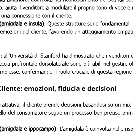
ata anteriore
: Coinvolta nel riconoscimento dei segnali soci
, aiuta il venditore a modulare il proprio tono di voce e i
 una connessione con il cliente.
(amigdala e insula)
: Queste strutture sono fondamentali 
e emozioni del cliente, favorendo un atteggiamento empat
all'Università di Stanford ha dimostrato che i venditori 
eccia prefrontale dorsolaterale sono più abili nel gestire o
omplesse, confermando il ruolo cruciale di questa regione 
Cliente: emozioni, fiducia e decisioni
 trattativa, il cliente prende decisioni basandosi su un mix 
ello del consumatore segue un processo ben preciso prima
 (amigdala e ippocampo)
: L'amigdala è coinvolta nelle ris