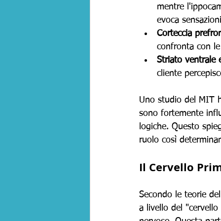
mentre l'ippocam
evoca sensazioni
Corteccia prefro
confronta con le
Striato ventrale
cliente percepis
Uno studio del MIT h
sono fortemente infl
logiche. Questo spieg
ruolo così determinan
Il Cervello Pri
Secondo le teorie de
a livello del "cervell