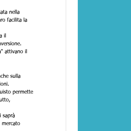
tata nella 
 facilita la 
 il 
nversione.
" attivano il 
che sulla 
oni. 
uisto permette 
utto, 
i saprà 
n mercato 