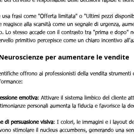
 del cervello è responsabile delle decisioni rapide e istin
a frasi come "Offerta limitata" o "Ultimi pezzi disponibili
che reagisce alla scarsità come un segnale di urgenza, aum
to. Lo stesso accade con il contrasto tra "prima e dopo" 
cervello primitivo percepisce come un chiaro incentivo all'a
Neuroscienze per aumentare le vendite
ntifiche offrono ai professionisti della vendita strumenti 
rformance:
essione emotiva
: Attivare il sistema limbico del cliente at
stimonianze personali aumenta la fiducia e favorisce la de
he di persuasione visiva
: I colori, le immagini e i layout de
evono stimolare il nucleus accumbens, generando una sen