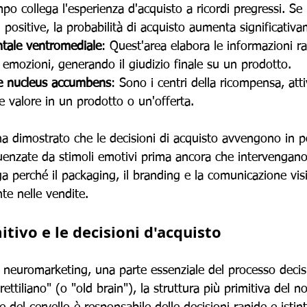
po collega l'esperienza d'acquisto a ricordi pregressi. Se
 positive, la probabilità di acquisto aumenta significativ
ntale ventromediale
: Quest'area elabora le informazioni raz
 emozioni, generando il giudizio finale su un prodotto.
 e nucleus accumbens
: Sono i centri della ricompensa, att
ce valore in un prodotto o un'offerta.
a dimostrato che le decisioni di acquisto avvengono in p
uenzate da stimoli emotivi prima ancora che intervengano
a perché il packaging, il branding e la comunicazione vis
te nelle vendite.
mitivo e le decisioni d'acquisto
l neuromarketing, una parte essenziale del processo decis
o rettiliano" (o "old brain"), la struttura più primitiva del 