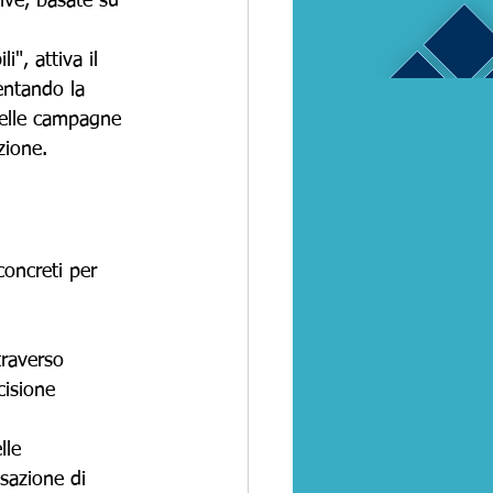
tive, basate su 
", attiva il 
entando la 
nelle campagne 
zione.
concreti per 
traverso 
cisione 
lle 
sazione di 