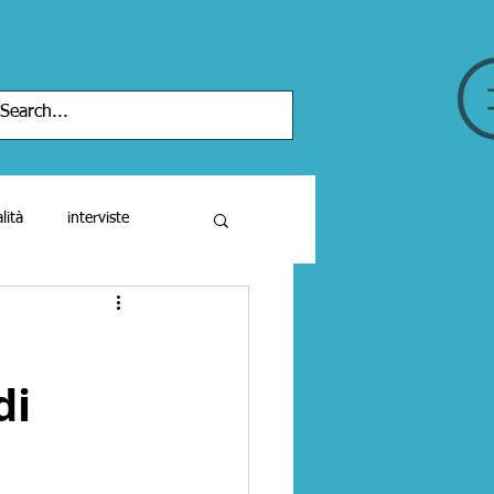
lità
interviste
iari
di
cinema
libri