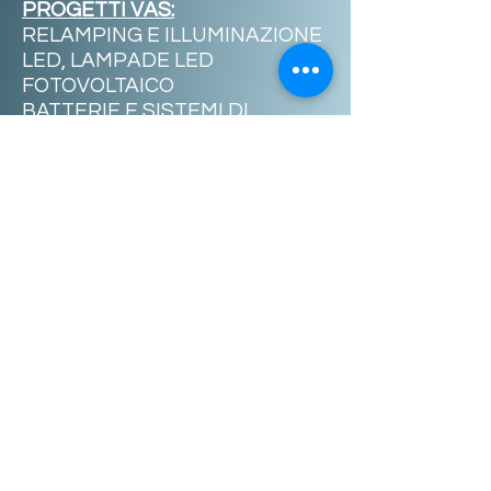
PROGETTI VAS:
RELAMPING E ILLUMINAZIONE
LED, LAMPADE LED
FOTOVOLTAICO
BATTERIE E SISTEMI DI
ACCUMULO
E-MOBILITY (WALLBOX E
STAZIONI DI RICARICA)
​
SERVIZI ENERGETICI:​
FOTOVOLTAICO IN BOLLETTA
OFFERTA
CONTRATTUALE
Mandato Enasarco DIRETTO,
gettone acquisizione Clienti
ricorrenti consumo continuativi