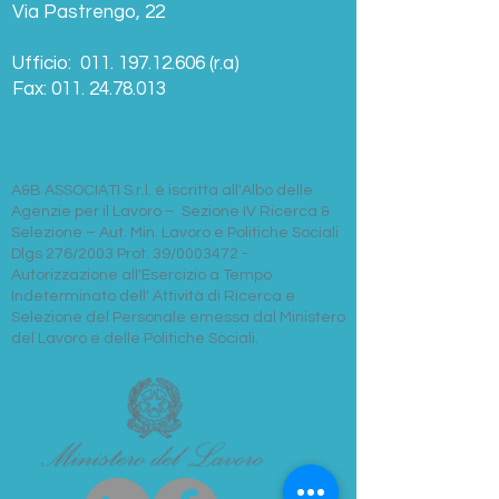
Via Pastrengo, 22​
Ufficio:
011. 197.12.606
(r.a)
Fax:
011. 24.78.013
sales@aebassociati.it
A&B ASSOCIATI S.r.l.
è iscritta all'Albo delle
Agenzie per il Lavoro – Sezione IV Ricerca &
Selezione –
Aut. Min. Lavoro e Politiche Sociali
Dlgs 276/2003 Prot. 39/0003472 -
Autorizzazione all'Esercizio a Tempo
Indeterminato dell' Attività di Ricerca e
Selezione del Personale emessa dal Ministero
del Lavoro e delle Politiche Sociali.