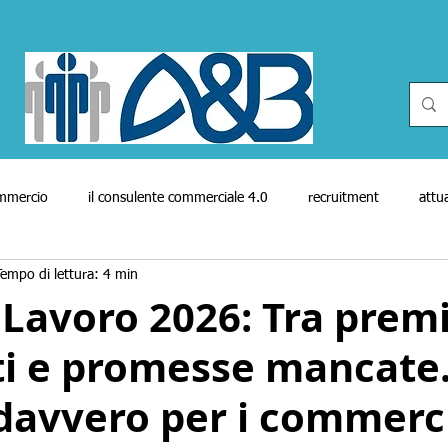
ommercio
il consulente commerciale 4.0
recruitment
attua
Tempo di lettura: 4 min
genti
cineforum
reti vendita
reti vendita in attività finanz
Lavoro 2026: Tra prem
ti e promesse mancate
cato del lavoro
Enasarco
covid-19
bio
biography
davvero per i commerci