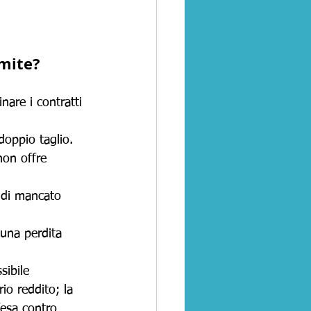
imite?
inare i contratti 
doppio taglio. 
non offre 
 di mancato 
 una perdita 
sibile 
rio reddito; la 
fesa contro 