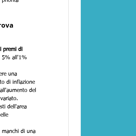
 priorità 
rova 
 premi di 
l 5% all'1% 
ere una 
o di inflazione 
dall'aumento del 
variato.
ti dell'area 
elle 
a manchi di una 