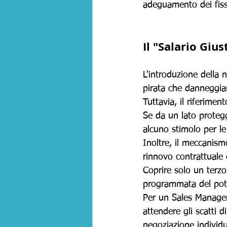
adeguamento dei fissi 
Il "Salario Giu
L'introduzione della 
pirata che danneggian
Tuttavia, il riferime
Se da un lato protegg
alcuno stimolo per le
Inoltre, il meccanis
rinnovo contrattuale 
Coprire solo un terzo 
programmata del pote
Per un Sales Manager,
attendere gli scatti d
negoziazione individu