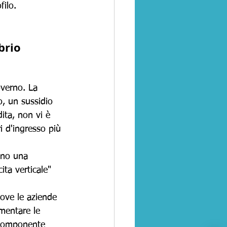
filo.
brio 
overno. La 
o, un sussidio 
ita, non vi è 
i d'ingresso più 
vino una 
ita verticale" 
ove le aziende 
mentare le 
a componente 