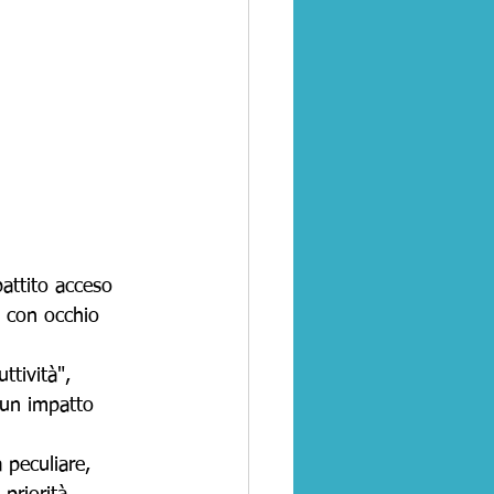
battito acceso 
a con occhio 
tività", 
 un impatto 
 peculiare, 