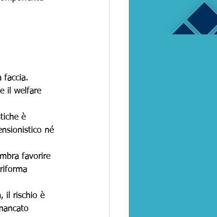
 faccia. 
e il welfare 
tiche è 
nsionistico né 
embra favorire 
 riforma 
il rischio è 
 mancato 