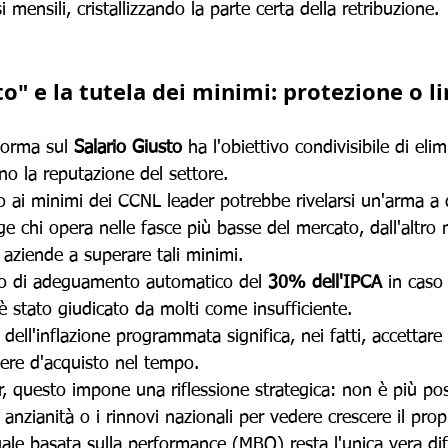
mensili, cristallizzando la parte certa della retribuzione.
sto" e la tutela dei minimi: protezione o l
norma sul 
Salario Giusto
 ha l'obiettivo condivisibile di elim
o la reputazione del settore. 
nto ai minimi dei CCNL leader potrebbe rivelarsi un'arma a 
e chi opera nelle fasce più basse del mercato, dall'altro 
 aziende a superare tali minimi.
mo di adeguamento automatico del 
30% dell'IPCA
 in caso
è stato giudicato da molti come insufficiente. 
dell'inflazione programmata significa, nei fatti, accettare
re d'acquisto nel tempo. 
 questo impone una riflessione strategica: non è più pos
i anzianità o i rinnovi nazionali per vedere crescere il prop
ale basata sulla performance (MBO) resta l'unica vera di