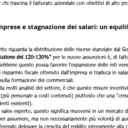
chi trascina il fatturato aziendale con obiettivi di alto pro
imprese e stagnazione dei salari: un equili
ito riguarda la distribuzione delle risorse stanziate dal G
duzione del 120-130%"
 per le nuove assunzioni è, di fatt
 Sebbene questo possa favorire l'espansione delle reti vend
 risparmio fiscale ottenuto dall'impresa si traduca in salar
i sulla formazione dei commerciali.
 da molti analisti del settore, è che queste misure incenti
 (più personale a costi contenuti) piuttosto che una "cresc
enti esistenti). 
 sales esperto, questo significa muoversi in un mercato d
per assumere, ma non necessariamente più volontà di au
referendo delegare la crescita del reddito interamente all