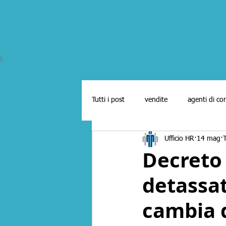
i
Tutti i post
vendite
agenti di c
Ufficio HR
14 mag
marketing
ricerca e selezione a
Decreto 
detassa
Agenti in attività finanziaria
mer
cambia 
letture per commerciali