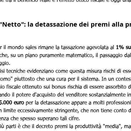
 tra il beneficio reale e l'effetto ottico fiscale è oggi una
 "Netto": la detassazione dei premi alla p
per il mondo sales rimane la tassazione agevolata al 
1% sui
 che, su un piano puramente matematico, il passaggio da
ggio. 
lisi tecniche evidenziano come questa misura rischi di ess
omo" piuttosto che una cura per il sistema. In un contest
mio fiscale ottenuto sui bonus rischia di essere assorbito 
ciando il potere d'acquisto del venditore sostanzialmente in
5.000 euro
 per la detassazione appare a molti professionis
limite eccessivamente stringente, che non tiene conto d
nza che spesso superano tali cifre. 
iù parti è che il decreto premi la produttività "media", m