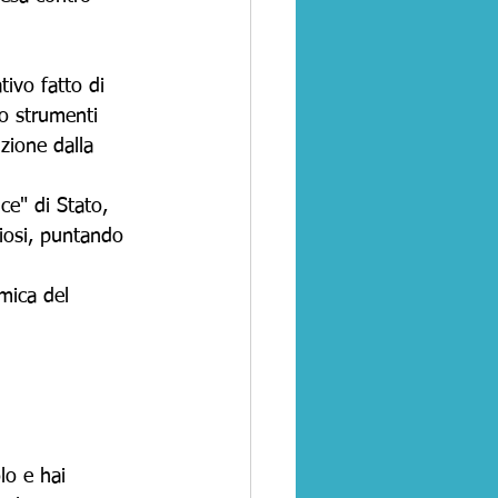
vo fatto di 
no strumenti 
zione dalla 
ce" di Stato, 
giosi, puntando 
mica del 
lo e hai 