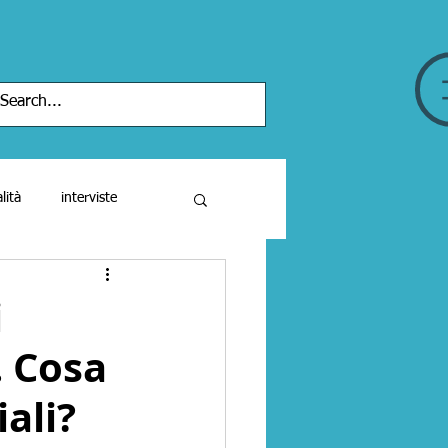
lità
interviste
iari
i
. Cosa
cinema
libri
ali?