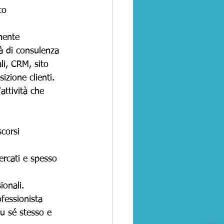
to 
mente 
à di consulenza 
li, CRM, sito 
izione clienti.
attività che 
scorsi 
ercati e spesso 
ionali.
fessionista 
u sé stesso e 