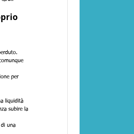
prio 
perduto.
e comunque 
ione per 
a liquidità 
nza subire la 
 di una 