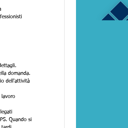
a 
essionisti 
ettagli.
della domanda.
 dell'attività 
 lavoro 
legati 
INPS. Quando si 
 tardi.