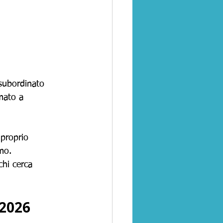
 subordinato 
mato a 
 proprio 
mo.
chi cerca 
 2026