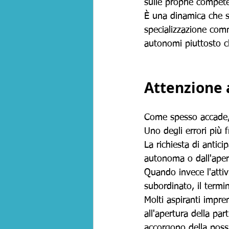
sulle proprie compet
È una dinamica che s
specializzazione comm
autonomi piuttosto c
Attenzione 
Come spesso accade, l
Uno degli errori più 
La richiesta di antici
autonoma o dall'apert
Quando invece l'attiv
subordinato, il term
Molti aspiranti impren
all'apertura della pa
accorgono della possib