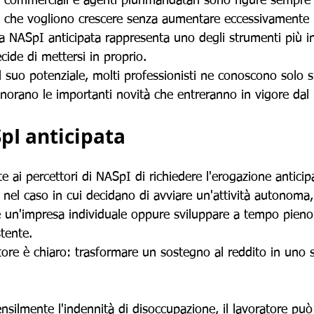
 commerciali e agenti plurimandatari sono figure sempre p
 che vogliono crescere senza aumentare eccessivamente i c
a NASpI anticipata rappresenta uno degli strumenti più in
cide di mettersi in proprio.
 suo potenziale, molti professionisti ne conoscono solo s
gnorano le importanti novità che entreranno in vigore dal
pI anticipata
 ai percettori di NASpI di richiedere l'erogazione anticip
a nel caso in cui decidano di avviare un'attività autonoma,
re un'impresa individuale oppure sviluppare a tempo pieno 
stente.
latore è chiaro: trasformare un sostegno al reddito in uno
nsilmente l'indennità di disoccupazione, il lavoratore può