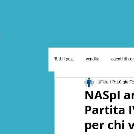
i
Tutti i post
vendite
agenti di c
Ufficio HR
16 giu
Te
marketing
ricerca e selezione a
NASpI an
Partita 
Agenti in attività finanziaria
mer
per chi 
letture per commerciali