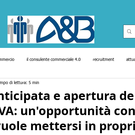
ommercio
il consulente commerciale 4.0
recruitment
attua
mpo di lettura: 5 min
genti
cineforum
reti vendita
reti vendita in attività finanz
ticipata e apertura de
IVA: un'opportunità co
cato del lavoro
Enasarco
covid-19
bio
biography
vuole mettersi in propr