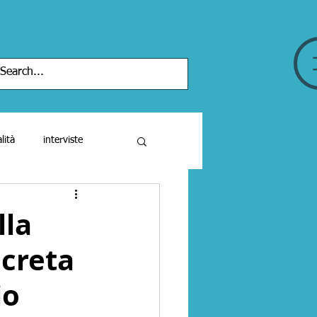
lità
interviste
iari
lla
ncreta
cinema
libri
io