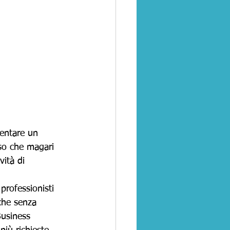
sentare un 
so che magari 
ità di 
professionisti 
che senza 
usiness 