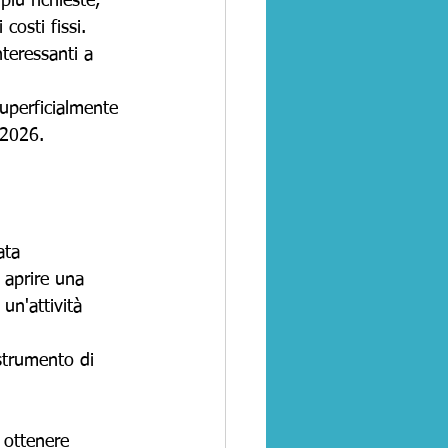
iù richieste, 
osti fissi.
teressanti a 
uperficialmente 
 2026.
ata 
 aprire una 
un'attività 
 strumento di 
 ottenere 