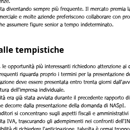
enze.
ta diventando sempre più frequente. Il mercato premia l
erciale e molte aziende preferiscono collaborare con prof
he assumere figure senior a tempo indeterminato.
alle tempistiche
e opportunità più interessanti richiedono attenzione ai d
frequenti riguarda proprio i termini per la presentazione 
pazione deve essere presentata entro trenta giorni dall'avvio
ura dell'impresa individuale.
ità era già stata avviata durante il precedente rapporto di
ine decorre dalla presentazione della domanda di NASpI.
ditori si concentrano sugli aspetti fiscali e amministrativi 
rtita IVA, trascurando gli adempimenti nei confronti dell'
ilità di richiedere l'anticipazione, talvolta è ormai troppo