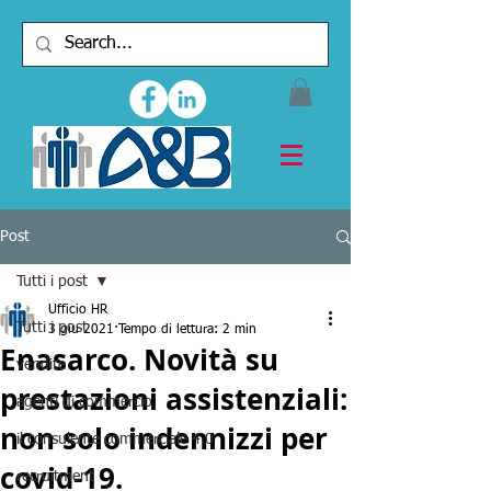
Post
Tutti i post
Ufficio HR
Tutti i post
3 giu 2021
Tempo di lettura: 2 min
Enasarco. Novità su
vendite
prestazioni assistenziali:
agenti di commercio
non solo indennizzi per
il consulente commerciale 4.0
covid-19.
recruitment