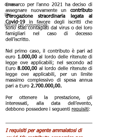
cinema
Enasarco per l'anno 2021 ha deciso di 
assegnare nuovamente un 
contributo 
libri
d'erogazione straordinaria legata al 
Covid-19 
in favore degli iscritti che 
letture per commerciali
sono stati contagiati dal virus o dei loro 
famigliari nel caso di decesso 
dell'iscritto.
Nel primo caso, il contributo è pari ad 
euro 
1.000,00 
al lordo delle ritenute di 
legge ove applicabili; nel secondo ad 
Euro 
8.000,00
 al lordo delle ritenute di 
legge ove applicabili, per un limite 
massimo complessivo di spesa annua 
pari a Euro 
2.700.000,00.
Per ottenere la prestazione, gli 
interessati, alla data dell’evento, 
debbono possedere i seguenti 
requisiti
:
I requisiti per agente ammalatosi di 