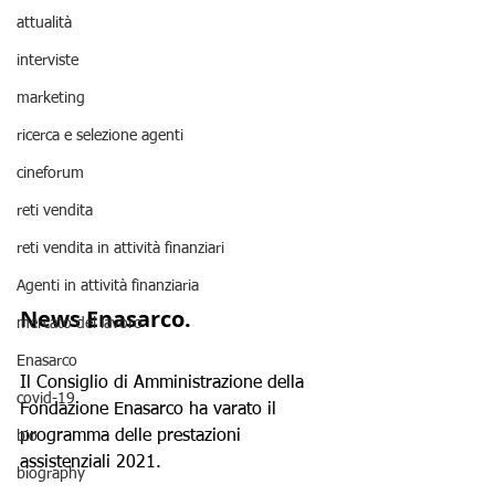
attualità
interviste
marketing
ricerca e selezione agenti
cineforum
reti vendita
reti vendita in attività finanziari
Agenti in attività finanziaria
News Enasarco.
mercato del lavoro
Enasarco
Il Consiglio di Amministrazione della 
covid-19
Fondazione Enasarco ha varato il 
programma delle prestazioni 
bio
assistenziali 2021.
biography